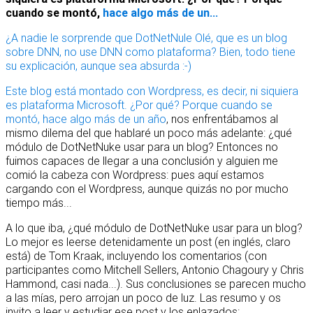
cuando se montó,
hace algo más de un...
¿A nadie le sorprende que DotNetNule Olé, que es un blog
sobre DNN, no use DNN como plataforma? Bien, todo tiene
su explicación, aunque sea absurda :-)
Este blog está montado con Wordpress, es decir, ni siquiera
es plataforma Microsoft. ¿Por qué? Porque cuando se
montó,
hace algo más de un año
, nos enfrentábamos al
mismo dilema del que hablaré un poco más adelante: ¿qué
módulo de DotNetNuke usar para un blog? Entonces no
fuimos capaces de llegar a una conclusión y alguien me
comió la cabeza con Wordpress: pues aquí estamos
cargando con el Wordpress, aunque quizás no por mucho
tiempo más...
A lo que iba, ¿qué módulo de DotNetNuke usar para un blog?
Lo mejor es leerse detenidamente un post (en inglés, claro
está) de Tom Kraak, incluyendo los comentarios (con
participantes como Mitchell Sellers, Antonio Chagoury y Chris
Hammond, casi nada...). Sus conclusiones se parecen mucho
a las mías, pero arrojan un poco de luz. Las resumo y os
invito a leer y estudiar ese post y los enlazados: