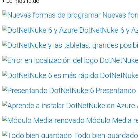
Lo más leído
Nuevas for
DotNetNuke 6 y A
DotNetNuke 
Presentando
Módulo Media r
Todo bien guardado