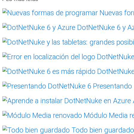
Nuevas for
DotNetNuke 6 y A
DotNetNuke 
Presentando
Módulo Media r
Todo bien guardado