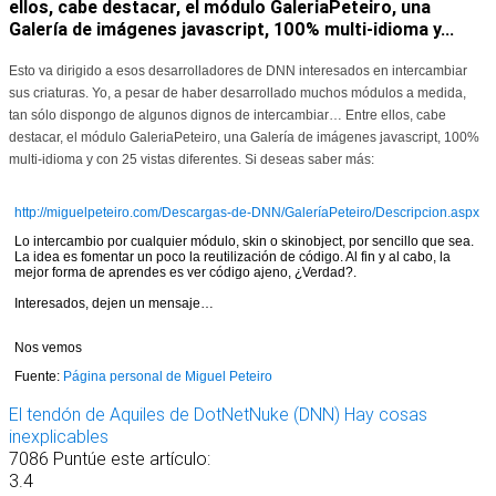
ellos, cabe destacar, el módulo GaleriaPeteiro, una
Galería de imágenes javascript, 100% multi-idioma y...
Esto va dirigido a esos desarrolladores de DNN interesados en intercambiar
sus criaturas. Yo, a pesar de haber desarrollado muchos módulos a medida,
tan sólo dispongo de algunos dignos de intercambiar… Entre ellos, cabe
destacar, el módulo GaleriaPeteiro, una Galería de imágenes javascript, 100%
multi-idioma y con 25 vistas diferentes. Si deseas saber más:
http://miguelpeteiro.com/Descargas-de-DNN/GaleríaPeteiro/Descripcion.aspx
Lo intercambio por cualquier módulo, skin o skinobject, por sencillo que sea.
La idea es fomentar un poco la reutilización de código. Al fin y al cabo, la
mejor forma de aprendes es ver código ajeno, ¿Verdad?.
Interesados, dejen un mensaje…
Nos vemos
Fuente:
Página personal de Miguel Peteiro
El tendón de Aquiles de DotNetNuke (DNN)
Hay cosas
inexplicables
7086
Puntúe este artículo:
3.4