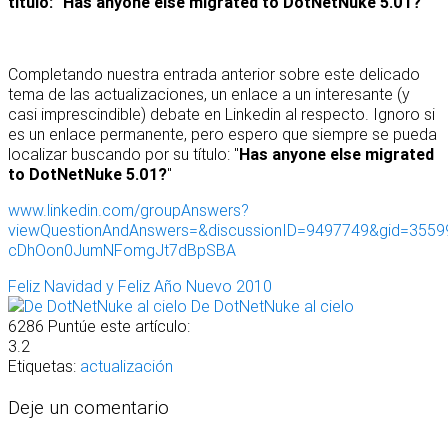
título: "
Has anyone else migrated to DotNetNuke 5.01?
"
Completando nuestra entrada anterior sobre este delicado
tema de las actualizaciones, un enlace a un interesante (y
casi imprescindible) debate en Linkedin al respecto. Ignoro si
es un enlace permanente, pero espero que siempre se pueda
localizar buscando por su título: "
Has anyone else migrated
to DotNetNuke 5.01?
"
www.linkedin.com/groupAnswers?
viewQuestionAndAnswers=&discussionID=9497749&gid=35599
cDhOon0JumNFomgJt7dBpSBA
Feliz Navidad y Feliz Año Nuevo 2010
De DotNetNuke al cielo
6286
Puntúe este artículo:
3.2
Etiquetas:
actualización
Deje un comentario