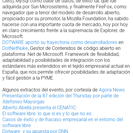
CMS), MySql como base de datos, de éxito tal, que fue
adquirida por Sun Microsistems, y finalmente FireFox, como
navegador que a tenor del modelo de desarrollo abierto,
propiciado por su promotor, la Mozilla Foundation
,
ha sabido
hacerse con una importante cuota de mercado, hoy por hoy
en claro crecimiento frente a la supremacía de Explorer, de
Microsoft.
DOTWARE
aportó su trayectoria como desarrolladores
en
DotNetNuke
, Gestor de Contenidos de código abierto en
plataforma .Net de Microsoft. Framework de flexibilidad,
adaptabilidad y posibilidades de integración con los
estándares más extendidos en el tejido empresarial actual en
España, que nos permite ofrecer posibilidades de adaptación
y fácil gestión a la PYME.
Algunos extractos del evento, por cortesía de
Agora News
Presentación de la 87 edición del Thursday por parte de
Ildefonso Mayorgas
Alberto Abellá presenta el CENATIC
:
El software libre: lo que sí es y lo que no es
Casos de éxito y de fracaso empresarial en el entorno del
software libre
Dotware y su apuesta por DNN