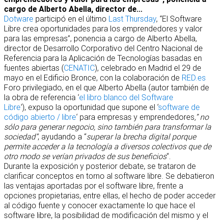
cargo de Alberto Abella, director de...
Dotware
participó en el último
Last Thursday
, “El Software
Libre crea oportunidades para los emprendedores y valor
para las empresas”, ponencia a cargo de Alberto Abella,
director de Desarrollo Corporativo del Centro Nacional de
Referencia para la Aplicación de Tecnologías basadas en
fuentes abiertas (
CENATIC
), celebrado en Madrid el 29 de
mayo en el Edificio Bronce, con la colaboración de
RED.es
Foro privilegiado, en el que Alberto Abella (autor también de
la obra de referencia ‘
el libro blanco del Software
Libre
‘), expuso la oportunidad que supone el ‘
software de
código abierto / libre
‘ para empresas y emprendedores
,” no
sólo para generar negocio, sino también para transformar la
sociedad”
, ayudando a “
superar la brecha digital porque
permite acceder a la tecnología a diversos colectivos que de
otro modo se verían privados de sus beneficios
“.
Durante la exposición y posterior debate, se trataron de
clarificar conceptos en torno al software libre. Se debatieron
las ventajas aportadas por el software libre, frente a
opciones propietarias, entre ellas, el hecho de poder acceder
al código fuente y conocer exactamente lo que hace el
software libre, la posibilidad de modificación del mismo y el