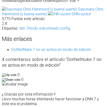
runAllManagedModulesForAllRequests="true">
Sayonara Chris
Hammond (y buena suerte)
DNN sucks!
5775
Puntúe este artículo:
2.8
Etiquetas:
dnn 7
modo edición
web.config
Más enlaces
DotNetNuke 7 no se activa en modo de edición
4 comentarios sobre el artículo "DotNetNuke 7 no
se activa en modo de edición"
0
0
¡¡ Gracias por esta información !!
Llevo muchas horas intentando hacer funcionar a DNN 7 y
éste era el problema.