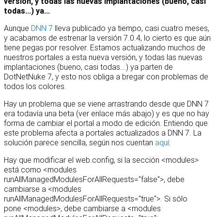
versión, y todas las nuevas implantaciones (bueno, casi
todas...) ya...
Aunque
DNN 7
lleva publicado ya tiempo, casi cuatro meses,
y acabamos de estrenar la versión 7.0.4, lo cierto es que aún
tiene pegas por resolver. Estamos actualizando muchos de
nuestros portales a esta nueva versión, y todas las nuevas
implantaciones (bueno, casi todas...) ya parten de
DotNetNuke 7, y esto nos obliga a bregar con problemas de
todos los colores.
Hay un problema que se viene arrastrando desde que DNN 7
era todavía una beta (ver enlace más abajo) y es que no hay
forma de cambiar el portal a modo de edición. Entiendo que
este problema afecta a portales actualizados a DNN 7. La
solución parece sencilla, según nos cuentan
aquí
:
Hay que modificar el web.config, si la sección <modules>
está como <modules
runAllManagedModulesForAllRequests="false">, debe
cambiarse a <modules
runAllManagedModulesForAllRequests="true">. Si sólo
pone <modules>, debe cambiarse a <modules